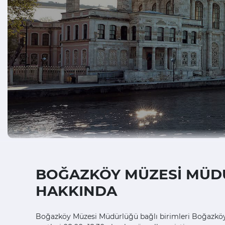
BOĞAZKÖY MÜZESİ MÜDÜR
HAKKINDA
Boğazköy Müzesi Müdürlüğü bağlı birimleri Boğazköy 